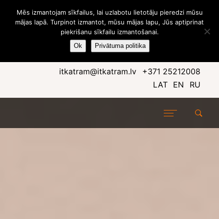
Mēs izmantojam sīkfailus, lai uzlabotu lietotāju pieredzi mūsu
mājas lapā. Turpinot izmantot, mūsu mājas lapu, Jūs aptiprinat
piekrišanu sīkfailu izmantošanai.
Ok
Privātuma politika
itkatram@itkatram.lv
+371 25212008
LAT
EN
RU